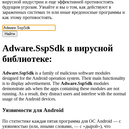
вирусной индустрии и еще эффективней противостоять
будущим угрозам. Узнайте и вы о том, как действуют в
зараженных системах те или иные вредоносные программы и
как этому противостоять.
Найти
Adware.SspSdk
в вирусной
библиотеке:
Adware.SspSdk
is a family of malicious software modules
designed for the Android operation system. Their main functionality
is to display advertisement. The
Adware.SspSdk
modules
demonstrate ads when the apps containing these modules are not
running. As a result, they distract users and interfere with the normal
usage of the Android devices.
Уязвимости для Android
По статистике
каждая пятая программа для ОС Android
— с
уязвимостью (или, иными словами, — с «дырой»), что