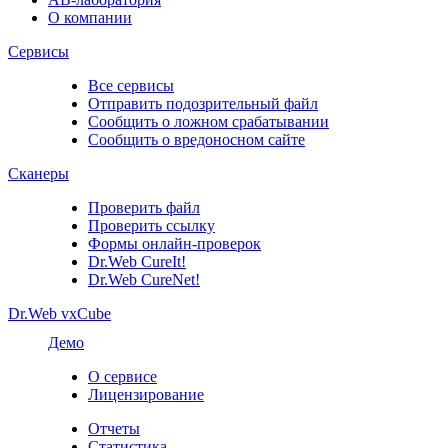
О компании
Сервисы
Все сервисы
Отправить подозрительный файл
Сообщить о ложном срабатывании
Сообщить о вредоносном сайте
Сканеры
Проверить файл
Проверить ссылку
Формы онлайн-проверок
Dr.Web CureIt!
Dr.Web CureNet!
Dr.Web vxCube
Демо
О сервисе
Лицензирование
Отчеты
Статистика