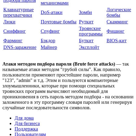
подбора пароля
механизмами
Клавиатурные
Логические
DoS-атаки
Зомби
перехватчики
бомбы
Люки
Почтовые бомбы
Руткит
Скамминг
Троянские
Сниффинг
Спуфинг
Фишинг
программы
Фарминг
Бэкдор
Буткит
BIOS-кит
DNS-заражение
Майнер
Эксплойт
Атаки методом подбора пароля (Brute force attacks)
— так
называемые атаки методом "грубой силы". Как правило,
пользователи применяют простейшие пароли, например
"123", "admin" и т.д. Этим и пользуются компьютерные
злоумышленники, которые при помощи специальных
троянских программ вычисляют необходимый для
проникновения в сеть пароль методом подбора - на основании
заложенного в эту программу словаря паролей или генерируя
случайные последовательности символов.
Для дома
Для бизнеса
Поддержка
Пользователям