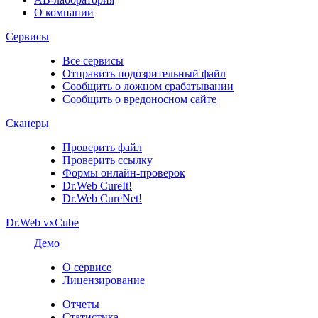
О компании
Сервисы
Все сервисы
Отправить подозрительный файл
Сообщить о ложном срабатывании
Сообщить о вредоносном сайте
Сканеры
Проверить файл
Проверить ссылку
Формы онлайн-проверок
Dr.Web CureIt!
Dr.Web CureNet!
Dr.Web vxCube
Демо
О сервисе
Лицензирование
Отчеты
Статистика