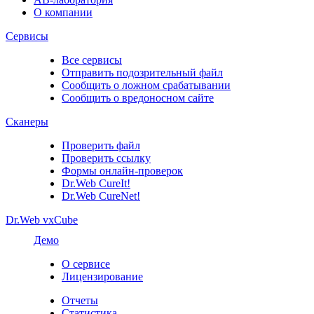
О компании
Сервисы
Все сервисы
Отправить подозрительный файл
Сообщить о ложном срабатывании
Сообщить о вредоносном сайте
Сканеры
Проверить файл
Проверить ссылку
Формы онлайн-проверок
Dr.Web CureIt!
Dr.Web CureNet!
Dr.Web vxCube
Демо
О сервисе
Лицензирование
Отчеты
Статистика