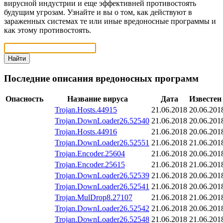
вирусной индустрии и еще эффективней противостоять
будущим угрозам. Узнайте и вы о том, как действуют в
зараженных системах те или иные вредоносные программы и
как этому противостоять.
Найти
Последние описания вредоносных программ
Опасность
Название вируса
Дата
Известен
Trojan.Hosts.44915
21.06.2018
20.06.201
Trojan.DownLoader26.52540
21.06.2018
20.06.201
Trojan.Hosts.44916
21.06.2018
20.06.201
Trojan.DownLoader26.52551
21.06.2018
21.06.201
Trojan.Encoder.25604
21.06.2018
20.06.201
Trojan.Encoder.25615
21.06.2018
21.06.201
Trojan.DownLoader26.52539
21.06.2018
20.06.201
Trojan.DownLoader26.52541
21.06.2018
20.06.201
Trojan.MulDrop8.27107
21.06.2018
21.06.201
Trojan.DownLoader26.52542
21.06.2018
20.06.201
Trojan.DownLoader26.52548
21.06.2018
21.06.201