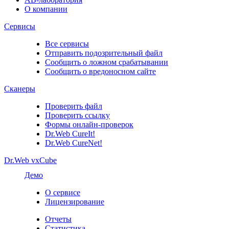
О компании
Сервисы
Все сервисы
Отправить подозрительный файл
Сообщить о ложном срабатывании
Сообщить о вредоносном сайте
Сканеры
Проверить файл
Проверить ссылку
Формы онлайн-проверок
Dr.Web CureIt!
Dr.Web CureNet!
Dr.Web vxCube
Демо
О сервисе
Лицензирование
Отчеты
Статистика