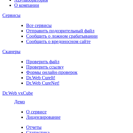
О компании
Сервисы
Все сервисы
Отправить подозрительный файл
Сообщить о ложном срабатывании
Сообщить о вредоносном сайте
Сканеры
Проверить файл
Проверить ссылку
Формы онлайн-проверок
Dr.Web CureIt!
Dr.Web CureNet!
Dr.Web vxCube
Демо
О сервисе
Лицензирование
Отчеты
Статистика