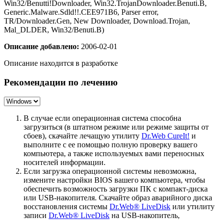
Win32/Benutti!Downloader, Win32.TrojanDownloader.Benuti.B,
Generic.Malware.Sdld!!.CEE971B6, Parser error,
TR/Downloader.Gen, New Downloader, Download.Trojan,
Mal_DLDER, Win32/Benuti.B)
Описание добавлено:
2006-02-01
Описание находится в разработке
Рекомендации по лечению
В случае если операционная система способна
загрузиться (в штатном режиме или режиме защиты от
сбоев), скачайте лечащую утилиту
Dr.Web CureIt!
и
выполните с ее помощью полную проверку вашего
компьютера, а также используемых вами переносных
носителей информации.
Если загрузка операционной системы невозможна,
измените настройки BIOS вашего компьютера, чтобы
обеспечить возможность загрузки ПК с компакт-диска
или USB-накопителя. Скачайте образ аварийного диска
восстановления системы
Dr.Web® LiveDisk
или утилиту
записи
Dr.Web® LiveDisk
на USB-накопитель,