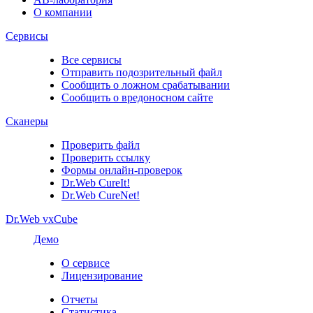
О компании
Сервисы
Все сервисы
Отправить подозрительный файл
Сообщить о ложном срабатывании
Сообщить о вредоносном сайте
Сканеры
Проверить файл
Проверить ссылку
Формы онлайн-проверок
Dr.Web CureIt!
Dr.Web CureNet!
Dr.Web vxCube
Демо
О сервисе
Лицензирование
Отчеты
Статистика