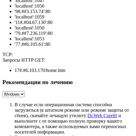
'localhost':1047
'localhost':1056
'98.##3.153.74':80
'localhost':1059
'11#.#04.67.130':80
'localhost':1050
'79.##7.236.119':80
'localhost':1053
'77.##6.105.61':80
TCP:
Запросы HTTP GET:
17#.#6.103.170/home.htm
Рекомендации по лечению
В случае если операционная система способна
загрузиться (в штатном режиме или режиме защиты от
сбоев), скачайте лечащую утилиту
Dr.Web CureIt!
и
выполните с ее помощью полную проверку вашего
компьютера, а также используемых вами переносных
носителей информации.