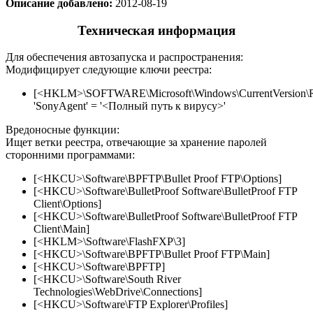
Описание добавлено:
2012-08-19
Техническая информация
Для обеспечения автозапуска и распространения:
Модифицирует следующие ключи реестра:
[<HKLM>\SOFTWARE\Microsoft\Windows\CurrentVersion\
'SonyAgent' = '<Полный путь к вирусу>'
Вредоносные функции:
Ищет ветки реестра, отвечающие за хранение паролей
сторонними программами:
[<HKCU>\Software\BPFTP\Bullet Proof FTP\Options]
[<HKCU>\Software\BulletProof Software\BulletProof FTP
Client\Options]
[<HKCU>\Software\BulletProof Software\BulletProof FTP
Client\Main]
[<HKLM>\Software\FlashFXP\3]
[<HKCU>\Software\BPFTP\Bullet Proof FTP\Main]
[<HKCU>\Software\BPFTP]
[<HKCU>\Software\South River
Technologies\WebDrive\Connections]
[<HKCU>\Software\FTP Explorer\Profiles]