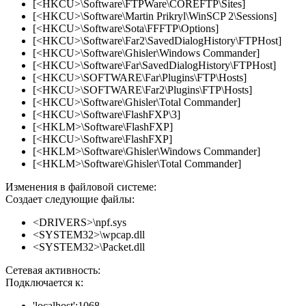
[<HKCU>\Software\FTPWare\COREFTP\Sites]
[<HKCU>\Software\Martin Prikryl\WinSCP 2\Sessions]
[<HKCU>\Software\Sota\FFFTP\Options]
[<HKCU>\Software\Far2\SavedDialogHistory\FTPHost]
[<HKCU>\Software\Ghisler\Windows Commander]
[<HKCU>\Software\Far\SavedDialogHistory\FTPHost]
[<HKCU>\SOFTWARE\Far\Plugins\FTP\Hosts]
[<HKCU>\SOFTWARE\Far2\Plugins\FTP\Hosts]
[<HKCU>\Software\Ghisler\Total Commander]
[<HKCU>\Software\FlashFXP\3]
[<HKLM>\Software\FlashFXP]
[<HKCU>\Software\FlashFXP]
[<HKLM>\Software\Ghisler\Windows Commander]
[<HKLM>\Software\Ghisler\Total Commander]
Изменения в файловой системе:
Создает следующие файлы:
<DRIVERS>\npf.sys
<SYSTEM32>\wpcap.dll
<SYSTEM32>\Packet.dll
Сетевая активность:
Подключается к:
'localhost':1068