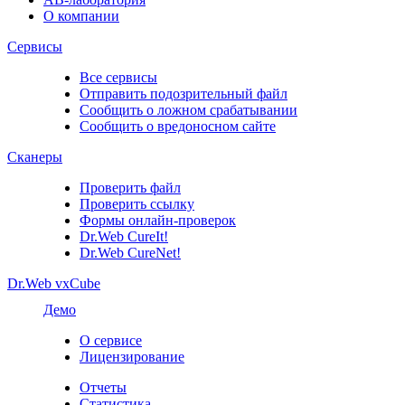
О компании
Сервисы
Все сервисы
Отправить подозрительный файл
Сообщить о ложном срабатывании
Сообщить о вредоносном сайте
Сканеры
Проверить файл
Проверить ссылку
Формы онлайн-проверок
Dr.Web CureIt!
Dr.Web CureNet!
Dr.Web vxCube
Демо
О сервисе
Лицензирование
Отчеты
Статистика