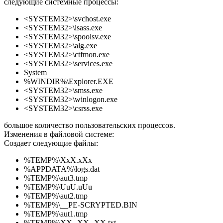
следующие системные процессы:
<SYSTEM32>\svchost.exe
<SYSTEM32>\lsass.exe
<SYSTEM32>\spoolsv.exe
<SYSTEM32>\alg.exe
<SYSTEM32>\ctfmon.exe
<SYSTEM32>\services.exe
System
%WINDIR%\Explorer.EXE
<SYSTEM32>\smss.exe
<SYSTEM32>\winlogon.exe
<SYSTEM32>\csrss.exe
большое количество пользовательских процессов.
Изменения в файловой системе:
Создает следующие файлы:
%TEMP%\XxX.xXx
%APPDATA%\logs.dat
%TEMP%\aut3.tmp
%TEMP%\UuU.uUu
%TEMP%\aut2.tmp
%TEMP%\__PE-SCRYPTED.BIN
%TEMP%\aut1.tmp
%TEMP%\XX--XX--XX.txt