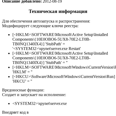
Описание добавлено:
2012-08-19
Техническая информация
Для обеспечения автозапуска и распространения:
Модифицирует следующие ключи реестра:
[<HKLM>\SOFTWARE\Microsoft\Active Setup\Installed
Components\{10E0OBO6-5UX8-70E2-LT0B-
TB0NQ1340IX4}] 'StubPath' =
'<SYSTEM32>\spynet\server.exe Restart'
[<HKLM>\SOFTWARE\Microsoft\Active Setup\Installed
Components\{10E0OBO6-5UX8-70E2-LT0B-
TB0NQ1340IX4}] 'StubPath' = ''
[<HKLM>\SOFTWARE\Microsoft\Windows\CurrentVersion\
'HKLM' = ''
[<HKCU>\Software\Microsoft\Windows\CurrentVersion\Run]
'HKCU' = ''
Вредоносные функции:
Создает и запускает на исполнение:
<SYSTEM32>\spynet\server.exe
Внедряет код в