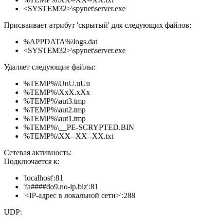
<SYSTEM32>\spynet\server.exe
Присваивает атрибут 'скрытый' для следующих файлов:
%APPDATA%\logs.dat
<SYSTEM32>\spynet\server.exe
Удаляет следующие файлы:
%TEMP%\UuU.uUu
%TEMP%\XxX.xXx
%TEMP%\aut3.tmp
%TEMP%\aut2.tmp
%TEMP%\aut1.tmp
%TEMP%\__PE-SCRYPTED.BIN
%TEMP%\XX--XX--XX.txt
Сетевая активность:
Подключается к:
'localhost':81
'fa####do9.no-ip.biz':81
'<IP-адрес в локальной сети>':288
UDP: