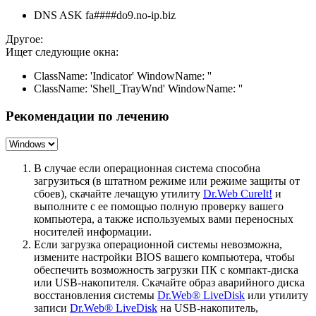
DNS ASK fa####do9.no-ip.biz
Другое:
Ищет следующие окна:
ClassName: 'Indicator' WindowName: ''
ClassName: 'Shell_TrayWnd' WindowName: ''
Рекомендации по лечению
В случае если операционная система способна
загрузиться (в штатном режиме или режиме защиты от
сбоев), скачайте лечащую утилиту
Dr.Web CureIt!
и
выполните с ее помощью полную проверку вашего
компьютера, а также используемых вами переносных
носителей информации.
Если загрузка операционной системы невозможна,
измените настройки BIOS вашего компьютера, чтобы
обеспечить возможность загрузки ПК с компакт-диска
или USB-накопителя. Скачайте образ аварийного диска
восстановления системы
Dr.Web® LiveDisk
или утилиту
записи
Dr.Web® LiveDisk
на USB-накопитель,