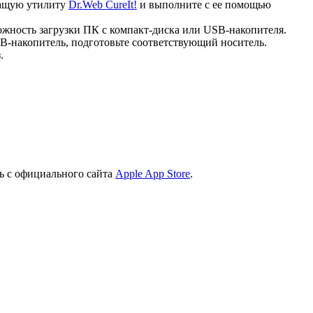
ечащую утилиту
Dr.Web CureIt!
и выполните с ее помощью
ожность загрузки ПК с компакт-диска или USB-накопителя.
B-накопитель, подготовьте соответствующий носитель.
.
ь с официального сайта
Apple App Store
.