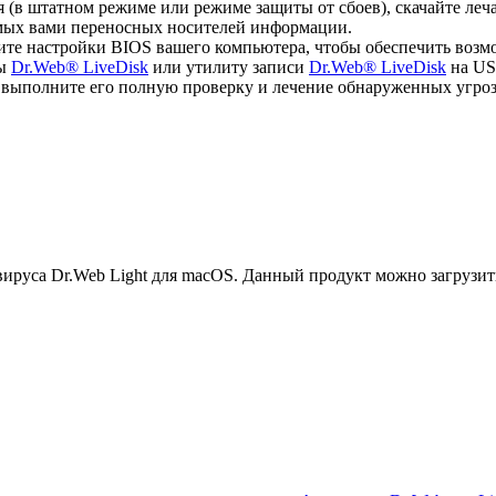
ся (в штатном режиме или режиме защиты от сбоев), скачайте л
емых вами переносных носителей информации.
ите настройки BIOS вашего компьютера, чтобы обеспечить возм
мы
Dr.Web® LiveDisk
или утилиту записи
Dr.Web® LiveDisk
на US
, выполните его полную проверку и лечение обнаруженных угроз
руса Dr.Web Light для macOS. Данный продукт можно загрузит