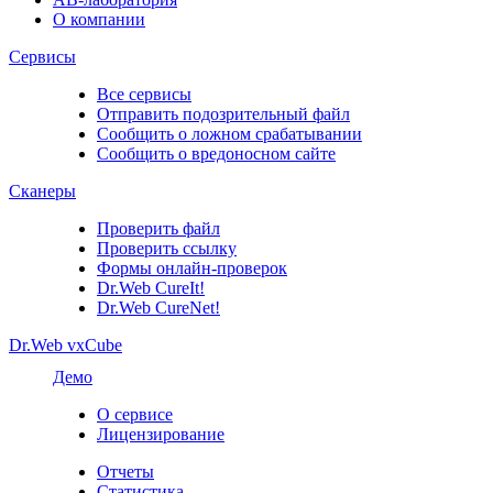
О компании
Сервисы
Все сервисы
Отправить подозрительный файл
Сообщить о ложном срабатывании
Сообщить о вредоносном сайте
Сканеры
Проверить файл
Проверить ссылку
Формы онлайн-проверок
Dr.Web CureIt!
Dr.Web CureNet!
Dr.Web vxCube
Демо
О сервисе
Лицензирование
Отчеты
Статистика