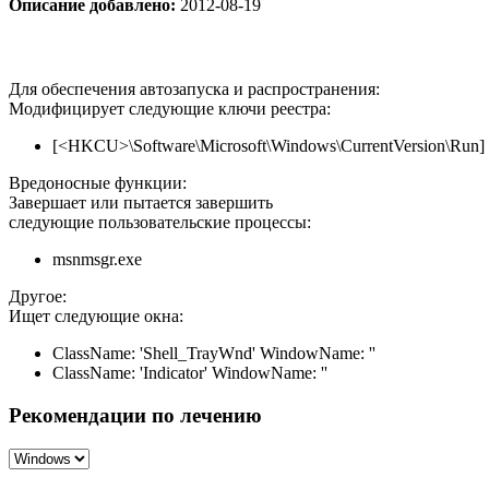
Описание добавлено:
2012-08-19
Для обеспечения автозапуска и распространения:
Модифицирует следующие ключи реестра:
[<HKCU>\Software\Microsoft\Windows\CurrentVersion\Run] 
Вредоносные функции:
Завершает или пытается завершить
следующие пользовательские процессы:
msnmsgr.exe
Другое:
Ищет следующие окна:
ClassName: 'Shell_TrayWnd' WindowName: ''
ClassName: 'Indicator' WindowName: ''
Рекомендации по лечению