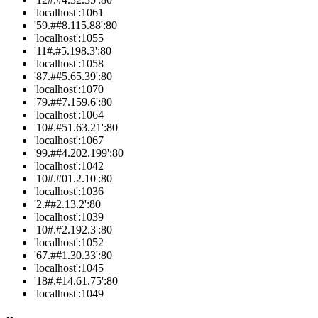
'localhost':1061
'59.##8.115.88':80
'localhost':1055
'11#.#5.198.3':80
'localhost':1058
'87.##5.65.39':80
'localhost':1070
'79.##7.159.6':80
'localhost':1064
'10#.#51.63.21':80
'localhost':1067
'99.##4.202.199':80
'localhost':1042
'10#.#01.2.10':80
'localhost':1036
'2.##2.13.2':80
'localhost':1039
'10#.#2.192.3':80
'localhost':1052
'67.##1.30.33':80
'localhost':1045
'18#.#14.61.75':80
'localhost':1049