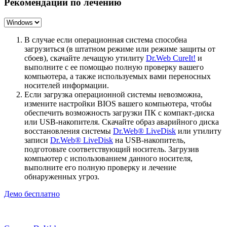
Рекомендации по лечению
В случае если операционная система способна
загрузиться (в штатном режиме или режиме защиты от
сбоев), скачайте лечащую утилиту
Dr.Web CureIt!
и
выполните с ее помощью полную проверку вашего
компьютера, а также используемых вами переносных
носителей информации.
Если загрузка операционной системы невозможна,
измените настройки BIOS вашего компьютера, чтобы
обеспечить возможность загрузки ПК с компакт-диска
или USB-накопителя. Скачайте образ аварийного диска
восстановления системы
Dr.Web® LiveDisk
или утилиту
записи
Dr.Web® LiveDisk
на USB-накопитель,
подготовьте соответствующий носитель. Загрузив
компьютер с использованием данного носителя,
выполните его полную проверку и лечение
обнаруженных угроз.
Демо бесплатно