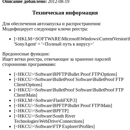
Описание добавлено:
2012-08-19
Техническая информация
Для обеспечения автозапуска и распространения:
Модифицирует следующие ключи реестра:
[<HKLM>\SOFTWARE\Microsoft\Windows\CurrentVersion\
'SonyAgent' = '<Полный путь к вирусу>'
Вредоносные функции:
Ищет ветки реестра, отвечающие за хранение паролей
сторонними программами:
[<HKCU>\Software\BPFTP\Bullet Proof FTP\Options]
[<HKCU>\Software\BulletProof Software\BulletProof FTP
Client\Options]
[<HKCU>\Software\BulletProof Software\BulletProof FTP
Client\Main]
[<HKLM>\Software\FlashFXP\3]
[<HKCU>\Software\BPFTP\Bullet Proof FTP\Main]
[<HKCU>\Software\BPFTP]
[<HKCU>\Software\South River
Technologies\WebDrive\Connections]
[<HKCU>\Software\FTP Explorer\Profiles]