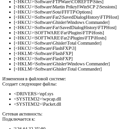
[<HKCU>\Software\FTPWare\COREFTP\Sites]
[<HKCU>\Software\Martin Prikryl\WinSCP 2\Sessions]
[<HKCU>\Software\Sota\FFFTP\Options]
[<HKCU>\Software\Far2\SavedDialogHistory\FTPHost]
[<HKCU>\Software\Ghisler\Windows Commander]
[<HKCU>\Software\Far\SavedDialogHistory\FTPHost]
[<HKCU>\SOFTWARE\Far\Plugins\FTP\Hosts]
[<HKCU>\SOFTWARE\Far2\Plugins\FTP\Hosts]
[<HKCU>\Software\Ghisler\Total Commander]
[<HKCU>\Software\FlashFXP\3]
[<HKLM>\Software\FlashFXP]
[<HKCU>\Software\FlashFXP]
[<HKLM>\Software\Ghisler\Windows Commander]
[<HKLM>\Software\Ghisler\Total Commander]
Изменения в файловой системе:
Создает следующие файлы:
<DRIVERS>\npf.sys
<SYSTEM32>\wpcap.dll
<SYSTEM32>\Packet.dll
Сетевая активность:
Подключается к:
'12#.#4.32.35':80