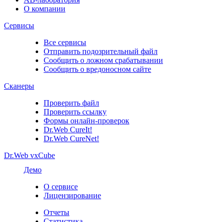
О компании
Сервисы
Все сервисы
Отправить подозрительный файл
Сообщить о ложном срабатывании
Сообщить о вредоносном сайте
Сканеры
Проверить файл
Проверить ссылку
Формы онлайн-проверок
Dr.Web CureIt!
Dr.Web CureNet!
Dr.Web vxCube
Демо
О сервисе
Лицензирование
Отчеты
Статистика