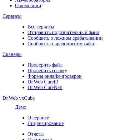
О компании
Сервисы
Все сервисы
Отправить подозрительный файл
Сообщить о ложном срабатывании
Сообщить о вредоносном сайте
Сканеры
Проверить файл
Проверить ссылку
Формы онлайн-проверок
Dr.Web CureIt!
Dr.Web CureNet!
Dr.Web vxCube
Демо
О сервисе
Лицензирование
Отчеты
Статистика