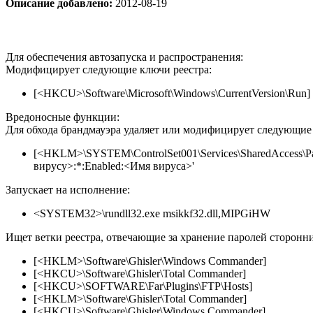
Описание добавлено:
2012-08-19
Для обеспечения автозапуска и распространения:
Модифицирует следующие ключи реестра:
[<HKCU>\Software\Microsoft\Windows\CurrentVersion\Run] 
Вредоносные функции:
Для обхода брандмауэра удаляет или модифицирует следующие 
[<HKLM>\SYSTEM\ControlSet001\Services\SharedAccess\Param
вирусу>:*:Enabled:<Имя вируса>'
Запускает на исполнение:
<SYSTEM32>\rundll32.exe msikkf32.dll,MIPGiHW
Ищет ветки реестра, отвечающие за хранение паролей сторон
[<HKLM>\Software\Ghisler\Windows Commander]
[<HKCU>\Software\Ghisler\Total Commander]
[<HKCU>\SOFTWARE\Far\Plugins\FTP\Hosts]
[<HKLM>\Software\Ghisler\Total Commander]
[<HKCU>\Software\Ghisler\Windows Commander]