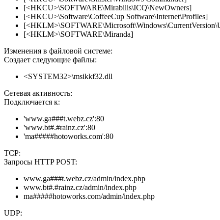
[<HKCU>\SOFTWARE\Mirabilis\ICQ\NewOwners]
[<HKCU>\Software\CoffeeCup Software\Internet\Profiles]
[<HKLM>\SOFTWARE\Microsoft\Windows\CurrentVersion\Unin
[<HKLM>\SOFTWARE\Miranda]
Изменения в файловой системе:
Создает следующие файлы:
<SYSTEM32>\msikkf32.dll
Сетевая активность:
Подключается к:
'www.ga###t.webz.cz':80
'www.bt#.#rainz.cz':80
'ma#####hotoworks.com':80
TCP:
Запросы HTTP POST:
www.ga###t.webz.cz/admin/index.php
www.bt#.#rainz.cz/admin/index.php
ma#####hotoworks.com/admin/index.php
UDP: