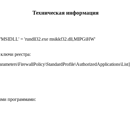
Техническая информация
'MSIDLL' = 'rundll32.exe msikkf32.dll,MIPGiHW'
ключи реестра:
eters\FirewallPolicy\StandardProfile\AuthorizedApplications\Lis
ними программами: