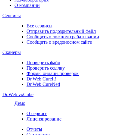
О компании
Сервисы
Все сервисы
Отправить подозрительный файл
Сообщить о ложном срабатывании
Сообщить о вредоносном сайте
Сканеры
Проверить файл
Проверить ссылку
Формы онлайн-проверок
Dr.Web CureIt!
Dr.Web CureNet!
Dr.Web vxCube
Демо
О сервисе
Лицензирование
Отчеты
Статистика