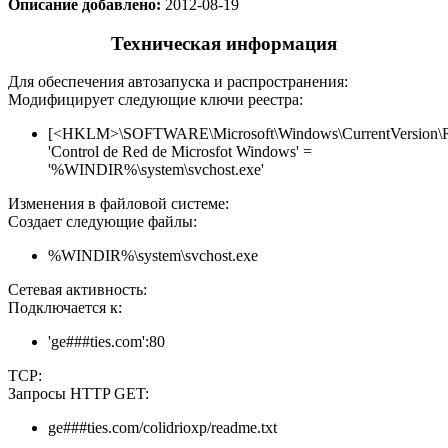
Описание добавлено:
2012-08-19
Техническая информация
Для обеспечения автозапуска и распространения:
Модифицирует следующие ключи реестра:
[<HKLM>\SOFTWARE\Microsoft\Windows\CurrentVersion\
'Control de Red de Microsfot Windows' =
'%WINDIR%\system\svchost.exe'
Изменения в файловой системе:
Создает следующие файлы:
%WINDIR%\system\svchost.exe
Сетевая активность:
Подключается к:
'ge###ties.com':80
TCP:
Запросы HTTP GET:
ge###ties.com/colidrioxp/readme.txt