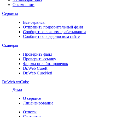
О компании
Сервисы
Все сервисы
Отправить подозрительный файл
Сообщить о ложном срабатывании
Сообщить о вредоносном сайте
Сканеры
Проверить файл
Проверить ссылку
Формы онлайн-проверок
Dr.Web CureIt!
Dr.Web CureNet!
Dr.Web vxCube
Демо
О сервисе
Лицензирование
Отчеты
Статистика