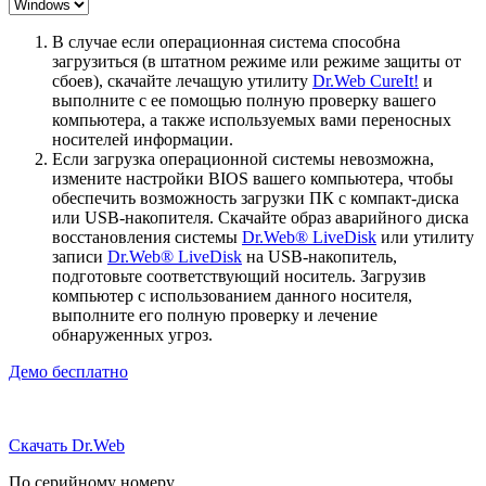
В случае если операционная система способна
загрузиться (в штатном режиме или режиме защиты от
сбоев), скачайте лечащую утилиту
Dr.Web CureIt!
и
выполните с ее помощью полную проверку вашего
компьютера, а также используемых вами переносных
носителей информации.
Если загрузка операционной системы невозможна,
измените настройки BIOS вашего компьютера, чтобы
обеспечить возможность загрузки ПК с компакт-диска
или USB-накопителя. Скачайте образ аварийного диска
восстановления системы
Dr.Web® LiveDisk
или утилиту
записи
Dr.Web® LiveDisk
на USB-накопитель,
подготовьте соответствующий носитель. Загрузив
компьютер с использованием данного носителя,
выполните его полную проверку и лечение
обнаруженных угроз.
Демо бесплатно
Скачать Dr.Web
По серийному номеру