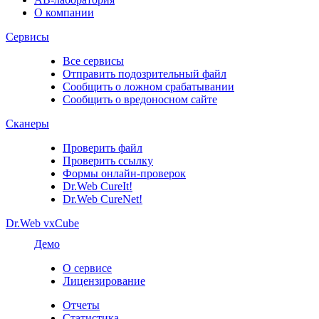
О компании
Сервисы
Все сервисы
Отправить подозрительный файл
Сообщить о ложном срабатывании
Сообщить о вредоносном сайте
Сканеры
Проверить файл
Проверить ссылку
Формы онлайн-проверок
Dr.Web CureIt!
Dr.Web CureNet!
Dr.Web vxCube
Демо
О сервисе
Лицензирование
Отчеты
Статистика