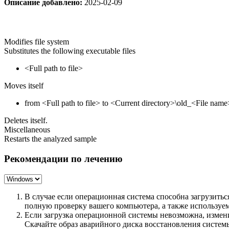
Описание добавлено:
2025-02-09
Modifies file system
Substitutes the following executable files
<Full path to file>
Moves itself
from <Full path to file> to <Current directory>\old_<File name
Deletes itself.
Miscellaneous
Restarts the analyzed sample
Рекомендации по лечению
В случае если операционная система способна загрузить
полную проверку вашего компьютера, а также использу
Если загрузка операционной системы невозможна, измен
Скачайте образ аварийного диска восстановления систе