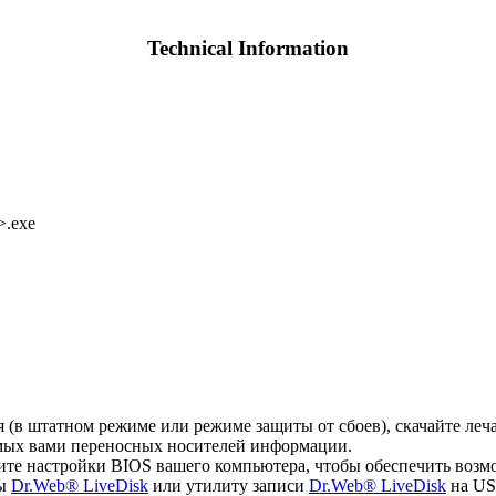
Technical Information
>.exe
ся (в штатном режиме или режиме защиты от сбоев), скачайте л
емых вами переносных носителей информации.
ите настройки BIOS вашего компьютера, чтобы обеспечить возм
мы
Dr.Web® LiveDisk
или утилиту записи
Dr.Web® LiveDisk
на US