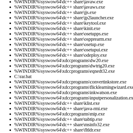
%WINDIR%\syswow64\dc++ share\javaw.exe
%WINDIR%\syswow64\dc++ share\javaws.exe
%WINDIR%\syswow64\dc++ share\jjs.exe
%WINDIR%\syswow64\dc++ share\jp2launcher.exe
%WINDIR%\syswow64\dc++ share\keytool.exe
%WINDIR%\syswow64\dc++ share\kinit.exe
%WINDIR%\syswow64\dc++ share\osetupps.exe
%WINDIR%\syswow64\dc++ share\ospprearm.exe
%WINDIR%\syswow64\dc++ share\osetup.exe
%WINDIR%\syswow64\dc++ share\osetupui.exe
%WINDIR%\syswow64\dc++ share\odeploy.exe
%WINDIR%\syswow64\xdccprograms\dw20.exe
%WINDIR%\syswow64\xdccprograms\dwtrig20.exe
%WINDIR%\syswow64\xdccprograms\eqnedt32.exe
C:\rar.bat
%WINDIR%\syswow64\xdccprograms\convertinkstore.exe
%WINDIR%\syswow64\xdccprograms\flicklearningwizard.ex
%WINDIR%\syswow64\xdccprograms\inkwatson.exe
%WINDIR%\syswow64\xdccprograms\inputpersonalization.e
%WINDIR%\syswow64\dc++ share\klist.exe
%WINDIR%\syswow64\dc++ share\java-rmi.exe
%WINDIR%\syswow64\xdccprograms\mip.exe
%WINDIR%\syswow64\dc++ share\tabtip.exe
%WINDIR%\syswow64\dc++ share\msinfo32.exe
%WINDIR%\syswow64\dc++ share\fltldr.exe