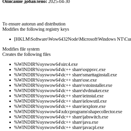
Описание добавлено:
2025-04-30
To ensure autorun and distribution
Modifies the following registry keys
[HKLM\Software\Wow6432Node\Microsoft\Windows NT\CurrentV
Modifies file system
Creates the following files
%WINDIR%\syswow64\sirc4.exe
%WINDIR%\syswow64\dc++ share\osppsvc.exe
%WINDIR%\syswow64\dc++ share\smarttaginstall.exe
%WINDIR%\syswow64\dc++ share\ose.exe
%WINDIR%\syswow64\dc++ share\vstoinstaller.exe
%WINDIR%\syswow64\dc++ share\dvdmaker.exe
%WINDIR%\syswow64\dc++ share\ieinstal.exe
%WINDIR%\syswow64\dc++ share\ielowutil.exe
%WINDIR%\syswow64\dc++ share\iexplore.exe
%WINDIR%\syswow64\xdccprograms\shapecollector.exe
%WINDIR%\syswow64\dc++ share\jabswitch.exe
%WINDIR%\syswow64\dc++ share\java.exe
%WINDIR%\syswow64\dc++ share\javacpl.exe