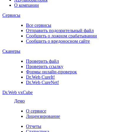
О компании
Сервисы
Все сервисы
Отправить подозрительный файл
Сообщить о ложном срабатывании
Сообщить о вредоносном сайте
Сканеры
Проверить файл
Проверить ссылку
Формы онлайн-проверок
Dr.Web CureIt!
Dr.Web CureNet!
Dr.Web vxCube
Демо
О сервисе
Лицензирование
Отчеты
Статистика