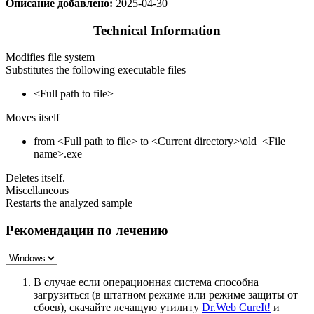
Описание добавлено:
2025-04-30
Technical Information
Modifies file system
Substitutes the following executable files
<Full path to file>
Moves itself
from <Full path to file> to <Current directory>\old_<File
name>.exe
Deletes itself.
Miscellaneous
Restarts the analyzed sample
Рекомендации по лечению
В случае если операционная система способна
загрузиться (в штатном режиме или режиме защиты от
сбоев), скачайте лечащую утилиту
Dr.Web CureIt!
и