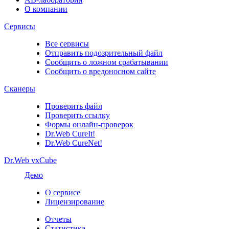
О компании
Сервисы
Все сервисы
Отправить подозрительный файл
Сообщить о ложном срабатывании
Сообщить о вредоносном сайте
Сканеры
Проверить файл
Проверить ссылку
Формы онлайн-проверок
Dr.Web CureIt!
Dr.Web CureNet!
Dr.Web vxCube
Демо
О сервисе
Лицензирование
Отчеты
Статистика