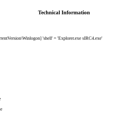
Technical Information
ersion\Winlogon] 'shell' = 'Explorer.exe sIRC4.exe'
e
xe