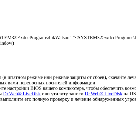
 "<SYSTEM32>\xdccPrograms\InkWatson" "<SYSTEM32>\xdccPrograms\
window)
ся (в штатном режиме или режиме защиты от сбоев), скачайте л
емых вами переносных носителей информации.
ите настройки BIOS вашего компьютера, чтобы обеспечить возм
мы
Dr.Web® LiveDisk
или утилиту записи
Dr.Web® LiveDisk
на US
, выполните его полную проверку и лечение обнаруженных угроз