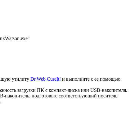
InkWatson.exe"
ечащую утилиту
Dr.Web CureIt!
и выполните с ее помощью
ожность загрузки ПК с компакт-диска или USB-накопителя.
B-накопитель, подготовьте соответствующий носитель.
.