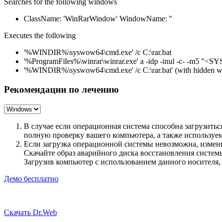
Searches for the following windows
ClassName: 'WinRarWindow' WindowName: ''
Executes the following
'%WINDIR%\syswow64\cmd.exe' /c C:\rar.bat
'%ProgramFiles%\winrar\winrar.exe' a -idp -inul -c- -m5
'%WINDIR%\syswow64\cmd.exe' /c C:\rar.bat' (with hidden 
Рекомендации по лечению
В случае если операционная система способна загрузить
полную проверку вашего компьютера, а также использу
Если загрузка операционной системы невозможна, измен
Скачайте образ аварийного диска восстановления систе
Загрузив компьютер с использованием данного носителя
Демо бесплатно
Скачать Dr.Web