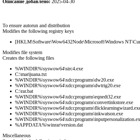
Описание добавлено:
2025-04-30
To ensure autorun and distribution
Modifies the following registry keys
[HKLM\Software\Wow6432Node\Microsoft\Windows NT\CurrentV
Modifies file system
Creates the following files
%WINDIR%\syswow64\sirc4.exe
C:\marijuana.txt
%WINDIR%\syswow64\xdccprograms\dw20.exe
%WINDIR%\syswow64\xdccprograms\dwtrig20.exe
C:\rar.bat
%WINDIR%\syswow64\xdccprograms\eqnedt32.exe
%WINDIR%\syswow64\xdccprograms\convertinkstore.exe
%WINDIR%\syswow64\xdccprograms\flicklearningwizard.ex
%WINDIR%\syswow64\xdccprograms\inkwatson.exe
%WINDIR%\syswow64\xdccprograms\inputpersonalization.e
%APPDATA%\winrar\version.dat
Miscellaneous