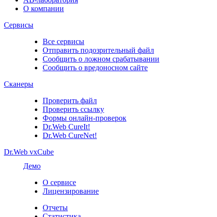
О компании
Сервисы
Все сервисы
Отправить подозрительный файл
Сообщить о ложном срабатывании
Сообщить о вредоносном сайте
Сканеры
Проверить файл
Проверить ссылку
Формы онлайн-проверок
Dr.Web CureIt!
Dr.Web CureNet!
Dr.Web vxCube
Демо
О сервисе
Лицензирование
Отчеты
Статистика