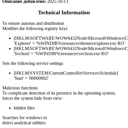
Описание добавлено:
2025-10-13
Technical Information
To ensure autorun and distribution
Modifies the following registry keys
[HKLM\SOFTWARE\WOW6432Node\Microsoft\Windows\Curr
'Explorer' = '%WINDIR%\resources\themes\explorer.exe RO'
[HKLM\SOFTWARE\WOW6432Node\Microsoft\Windows\Curr
'Svchost' = '%WINDIR%\resources\svchost.exe RO'
Sets the following service settings
[HKLM\SYSTEM\CurrentControlSet\Services\Schedule]
'Start' = '00000002'
Malicious functions
To complicate detection of its presence in the operating system,
forces the system hide from view:
hidden files
Searches for windows to
detect analytical utilities: