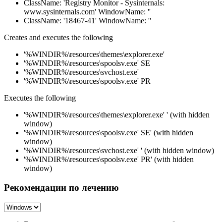
ClassName: 'Registry Monitor - Sysinternals:
www.sysinternals.com' WindowName: ''
ClassName: '18467-41' WindowName: ''
Creates and executes the following
'%WINDIR%\resources\themes\explorer.exe'
'%WINDIR%\resources\spoolsv.exe' SE
'%WINDIR%\resources\svchost.exe'
'%WINDIR%\resources\spoolsv.exe' PR
Executes the following
'%WINDIR%\resources\themes\explorer.exe' ' (with hidden
window)
'%WINDIR%\resources\spoolsv.exe' SE' (with hidden
window)
'%WINDIR%\resources\svchost.exe' ' (with hidden window)
'%WINDIR%\resources\spoolsv.exe' PR' (with hidden
window)
Рекомендации по лечению