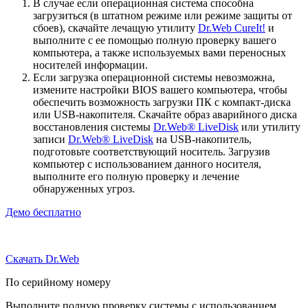
В случае если операционная система способна
загрузиться (в штатном режиме или режиме защиты от
сбоев), скачайте лечащую утилиту
Dr.Web CureIt!
и
выполните с ее помощью полную проверку вашего
компьютера, а также используемых вами переносных
носителей информации.
Если загрузка операционной системы невозможна,
измените настройки BIOS вашего компьютера, чтобы
обеспечить возможность загрузки ПК с компакт-диска
или USB-накопителя. Скачайте образ аварийного диска
восстановления системы
Dr.Web® LiveDisk
или утилиту
записи
Dr.Web® LiveDisk
на USB-накопитель,
подготовьте соответствующий носитель. Загрузив
компьютер с использованием данного носителя,
выполните его полную проверку и лечение
обнаруженных угроз.
Демо бесплатно
Скачать Dr.Web
По серийному номеру
Выполните полную проверку системы с использованием