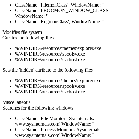
ClassName: 'FilemonClass', WindowName: ''
ClassName: 'PROCMON_WINDOW_CLASS',
WindowName: ''
ClassName: 'RegmonClass', WindowName: ''
Modifies file system
Creates the following files
%WINDIR%\resources\themes\explorer.exe
%WINDIR%\resources\spoolsv.exe
%WINDIR%\resources\svchost.exe
Sets the 'hidden' attribute to the following files
%WINDIR%\resources\themes\explorer.exe
%WINDIR%\resources\spoolsv.exe
%WINDIR%\resources\svchost.exe
Miscellaneous
Searches for the following windows
ClassName: 'File Monitor - Sysinternals:
www.sysinternals.com' WindowName: ''
ClassName: 'Process Monitor - Sysinternals:
www.sysinternals.com' WindowName: ''