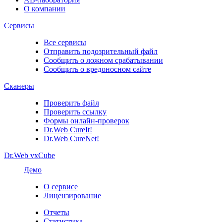
О компании
Сервисы
Все сервисы
Отправить подозрительный файл
Сообщить о ложном срабатывании
Сообщить о вредоносном сайте
Сканеры
Проверить файл
Проверить ссылку
Формы онлайн-проверок
Dr.Web CureIt!
Dr.Web CureNet!
Dr.Web vxCube
Демо
О сервисе
Лицензирование
Отчеты
Статистика