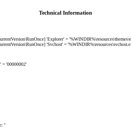
Technical Information
Version\RunOnce] 'Explorer' = '%WINDIR%\resources\themes\ex
Version\RunOnce] 'Svchost' = '%WINDIR%\resources\svchost.e
 = '00000002'
 ''