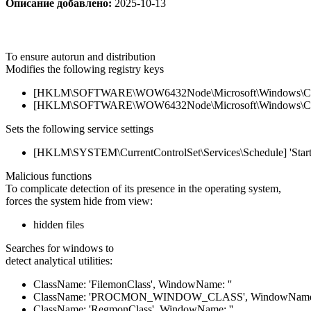
Описание добавлено:
2025-10-13
To ensure autorun and distribution
Modifies the following registry keys
[HKLM\SOFTWARE\WOW6432Node\Microsoft\Windows\Current
[HKLM\SOFTWARE\WOW6432Node\Microsoft\Windows\Current
Sets the following service settings
[HKLM\SYSTEM\CurrentControlSet\Services\Schedule] 'Start'
Malicious functions
To complicate detection of its presence in the operating system,
forces the system hide from view:
hidden files
Searches for windows to
detect analytical utilities:
ClassName: 'FilemonClass', WindowName: ''
ClassName: 'PROCMON_WINDOW_CLASS', WindowName:
ClassName: 'RegmonClass', WindowName: ''