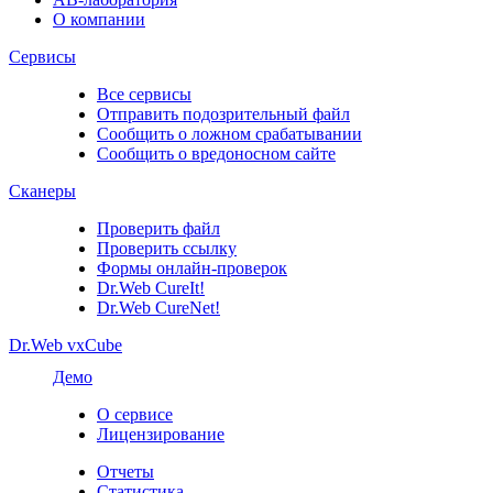
О компании
Сервисы
Все сервисы
Отправить подозрительный файл
Сообщить о ложном срабатывании
Сообщить о вредоносном сайте
Сканеры
Проверить файл
Проверить ссылку
Формы онлайн-проверок
Dr.Web CureIt!
Dr.Web CureNet!
Dr.Web vxCube
Демо
О сервисе
Лицензирование
Отчеты
Статистика