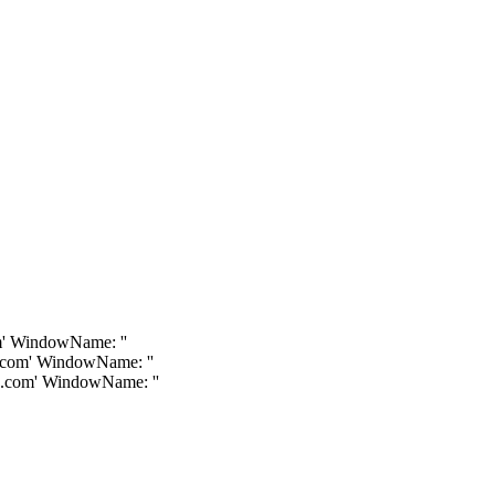
om' WindowName: ''
s.com' WindowName: ''
ls.com' WindowName: ''