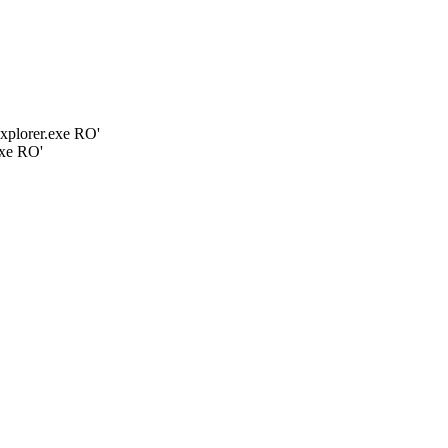
plorer.exe RO'
xe RO'