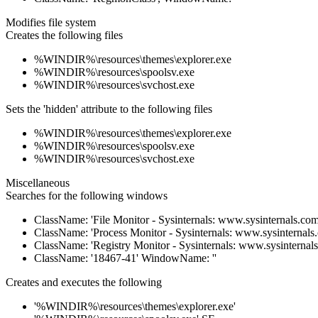
Modifies file system
Creates the following files
%WINDIR%\resources\themes\explorer.exe
%WINDIR%\resources\spoolsv.exe
%WINDIR%\resources\svchost.exe
Sets the 'hidden' attribute to the following files
%WINDIR%\resources\themes\explorer.exe
%WINDIR%\resources\spoolsv.exe
%WINDIR%\resources\svchost.exe
Miscellaneous
Searches for the following windows
ClassName: 'File Monitor - Sysinternals: www.sysinternals.c
ClassName: 'Process Monitor - Sysinternals: www.sysinternal
ClassName: 'Registry Monitor - Sysinternals: www.sysinterna
ClassName: '18467-41' WindowName: ''
Creates and executes the following
'%WINDIR%\resources\themes\explorer.exe'