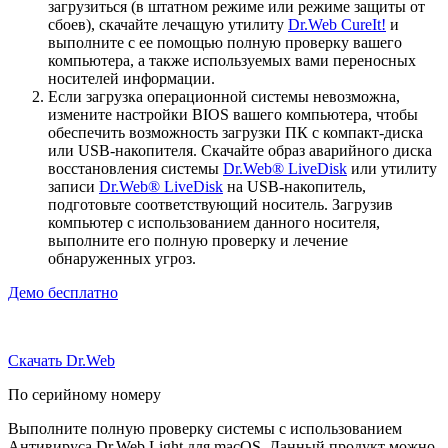
загрузиться (в штатном режиме или режиме защиты от
сбоев), скачайте лечащую утилиту
Dr.Web CureIt!
и
выполните с ее помощью полную проверку вашего
компьютера, а также используемых вами переносных
носителей информации.
Если загрузка операционной системы невозможна,
измените настройки BIOS вашего компьютера, чтобы
обеспечить возможность загрузки ПК с компакт-диска
или USB-накопителя. Скачайте образ аварийного диска
восстановления системы
Dr.Web® LiveDisk
или утилиту
записи
Dr.Web® LiveDisk
на USB-накопитель,
подготовьте соответствующий носитель. Загрузив
компьютер с использованием данного носителя,
выполните его полную проверку и лечение
обнаруженных угроз.
Демо бесплатно
Скачать Dr.Web
По серийному номеру
Выполните полную проверку системы с использованием
Антивируса Dr.Web Light для macOS. Данный продукт можно