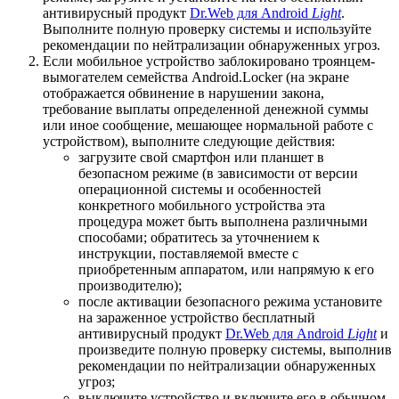
антивирусный продукт
Dr.Web для Android
Light
.
Выполните полную проверку системы и используйте
рекомендации по нейтрализации обнаруженных угроз.
Если мобильное устройство заблокировано троянцем-
вымогателем семейства Android.Locker (на экране
отображается обвинение в нарушении закона,
требование выплаты определенной денежной суммы
или иное сообщение, мешающее нормальной работе с
устройством), выполните следующие действия:
загрузите свой смартфон или планшет в
безопасном режиме (в зависимости от версии
операционной системы и особенностей
конкретного мобильного устройства эта
процедура может быть выполнена различными
способами; обратитесь за уточнением к
инструкции, поставляемой вместе с
приобретенным аппаратом, или напрямую к его
производителю);
после активации безопасного режима установите
на зараженное устройство бесплатный
антивирусный продукт
Dr.Web для Android
Light
и
произведите полную проверку системы, выполнив
рекомендации по нейтрализации обнаруженных
угроз;
выключите устройство и включите его в обычном