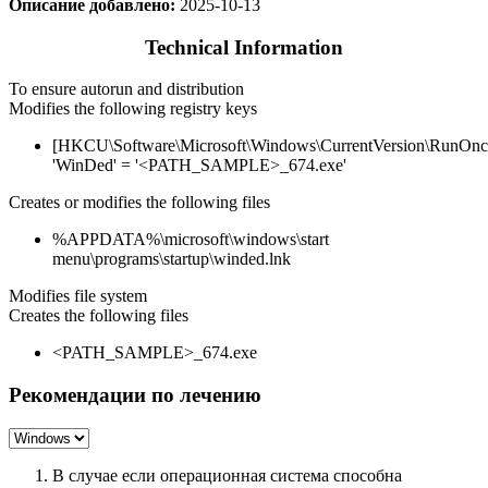
Описание добавлено:
2025-10-13
Technical Information
To ensure autorun and distribution
Modifies the following registry keys
[HKCU\Software\Microsoft\Windows\CurrentVersion\RunOnc
'WinDed' = '<PATH_SAMPLE>_674.exe'
Creates or modifies the following files
%APPDATA%\microsoft\windows\start
menu\programs\startup\winded.lnk
Modifies file system
Creates the following files
<PATH_SAMPLE>_674.exe
Рекомендации по лечению
В случае если операционная система способна