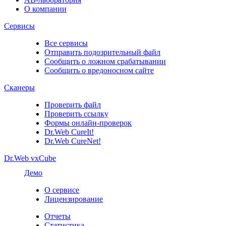
О компании
Сервисы
Все сервисы
Отправить подозрительный файл
Сообщить о ложном срабатывании
Сообщить о вредоносном сайте
Сканеры
Проверить файл
Проверить ссылку
Формы онлайн-проверок
Dr.Web CureIt!
Dr.Web CureNet!
Dr.Web vxCube
Демо
О сервисе
Лицензирование
Отчеты
Статистика