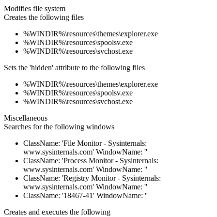
Modifies file system
Creates the following files
%WINDIR%\resources\themes\explorer.exe
%WINDIR%\resources\spoolsv.exe
%WINDIR%\resources\svchost.exe
Sets the 'hidden' attribute to the following files
%WINDIR%\resources\themes\explorer.exe
%WINDIR%\resources\spoolsv.exe
%WINDIR%\resources\svchost.exe
Miscellaneous
Searches for the following windows
ClassName: 'File Monitor - Sysinternals:
www.sysinternals.com' WindowName: ''
ClassName: 'Process Monitor - Sysinternals:
www.sysinternals.com' WindowName: ''
ClassName: 'Registry Monitor - Sysinternals:
www.sysinternals.com' WindowName: ''
ClassName: '18467-41' WindowName: ''
Creates and executes the following