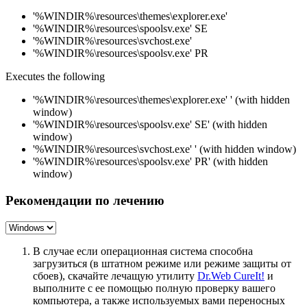
'%WINDIR%\resources\themes\explorer.exe'
'%WINDIR%\resources\spoolsv.exe' SE
'%WINDIR%\resources\svchost.exe'
'%WINDIR%\resources\spoolsv.exe' PR
Executes the following
'%WINDIR%\resources\themes\explorer.exe' ' (with hidden
window)
'%WINDIR%\resources\spoolsv.exe' SE' (with hidden
window)
'%WINDIR%\resources\svchost.exe' ' (with hidden window)
'%WINDIR%\resources\spoolsv.exe' PR' (with hidden
window)
Рекомендации по лечению
В случае если операционная система способна
загрузиться (в штатном режиме или режиме защиты от
сбоев), скачайте лечащую утилиту
Dr.Web CureIt!
и
выполните с ее помощью полную проверку вашего
компьютера, а также используемых вами переносных