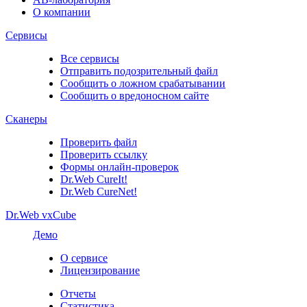
О компании
Сервисы
Все сервисы
Отправить подозрительный файл
Сообщить о ложном срабатывании
Сообщить о вредоносном сайте
Сканеры
Проверить файл
Проверить ссылку
Формы онлайн-проверок
Dr.Web CureIt!
Dr.Web CureNet!
Dr.Web vxCube
Демо
О сервисе
Лицензирование
Отчеты
Статистика