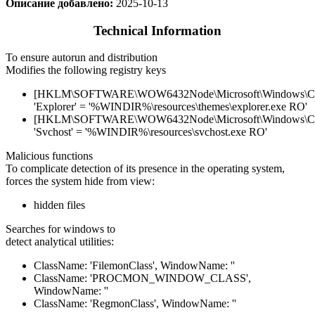
Описание добавлено:
2025-10-13
Technical Information
To ensure autorun and distribution
Modifies the following registry keys
[HKLM\SOFTWARE\WOW6432Node\Microsoft\Windows\Curr
'Explorer' = '%WINDIR%\resources\themes\explorer.exe RO'
[HKLM\SOFTWARE\WOW6432Node\Microsoft\Windows\Curr
'Svchost' = '%WINDIR%\resources\svchost.exe RO'
Malicious functions
To complicate detection of its presence in the operating system,
forces the system hide from view:
hidden files
Searches for windows to
detect analytical utilities:
ClassName: 'FilemonClass', WindowName: ''
ClassName: 'PROCMON_WINDOW_CLASS',
WindowName: ''
ClassName: 'RegmonClass', WindowName: ''