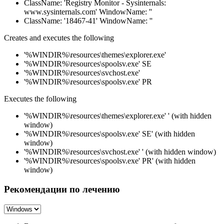
ClassName: 'Registry Monitor - Sysinternals:
www.sysinternals.com' WindowName: ''
ClassName: '18467-41' WindowName: ''
Creates and executes the following
'%WINDIR%\resources\themes\explorer.exe'
'%WINDIR%\resources\spoolsv.exe' SE
'%WINDIR%\resources\svchost.exe'
'%WINDIR%\resources\spoolsv.exe' PR
Executes the following
'%WINDIR%\resources\themes\explorer.exe' ' (with hidden
window)
'%WINDIR%\resources\spoolsv.exe' SE' (with hidden
window)
'%WINDIR%\resources\svchost.exe' ' (with hidden window)
'%WINDIR%\resources\spoolsv.exe' PR' (with hidden
window)
Рекомендации по лечению