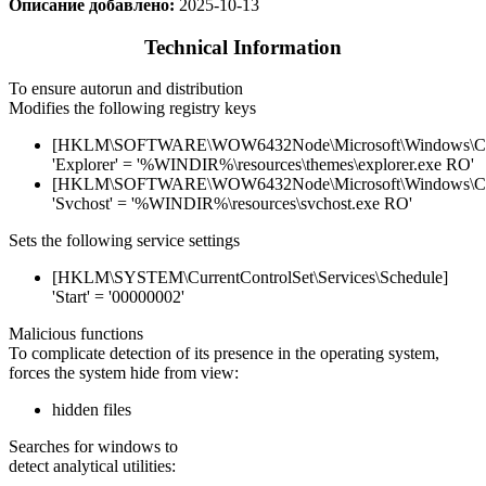
Описание добавлено:
2025-10-13
Technical Information
To ensure autorun and distribution
Modifies the following registry keys
[HKLM\SOFTWARE\WOW6432Node\Microsoft\Windows\Curr
'Explorer' = '%WINDIR%\resources\themes\explorer.exe RO'
[HKLM\SOFTWARE\WOW6432Node\Microsoft\Windows\Curr
'Svchost' = '%WINDIR%\resources\svchost.exe RO'
Sets the following service settings
[HKLM\SYSTEM\CurrentControlSet\Services\Schedule]
'Start' = '00000002'
Malicious functions
To complicate detection of its presence in the operating system,
forces the system hide from view:
hidden files
Searches for windows to
detect analytical utilities: