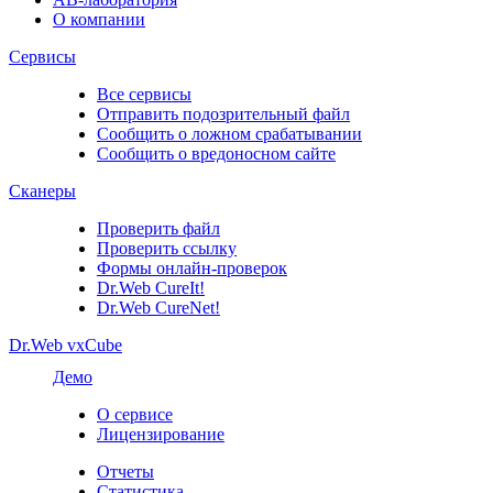
О компании
Сервисы
Все сервисы
Отправить подозрительный файл
Сообщить о ложном срабатывании
Сообщить о вредоносном сайте
Сканеры
Проверить файл
Проверить ссылку
Формы онлайн-проверок
Dr.Web CureIt!
Dr.Web CureNet!
Dr.Web vxCube
Демо
О сервисе
Лицензирование
Отчеты
Статистика