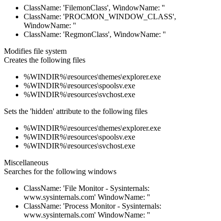
ClassName: 'FilemonClass', WindowName: ''
ClassName: 'PROCMON_WINDOW_CLASS',
WindowName: ''
ClassName: 'RegmonClass', WindowName: ''
Modifies file system
Creates the following files
%WINDIR%\resources\themes\explorer.exe
%WINDIR%\resources\spoolsv.exe
%WINDIR%\resources\svchost.exe
Sets the 'hidden' attribute to the following files
%WINDIR%\resources\themes\explorer.exe
%WINDIR%\resources\spoolsv.exe
%WINDIR%\resources\svchost.exe
Miscellaneous
Searches for the following windows
ClassName: 'File Monitor - Sysinternals:
www.sysinternals.com' WindowName: ''
ClassName: 'Process Monitor - Sysinternals:
www.sysinternals.com' WindowName: ''