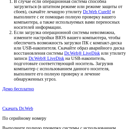
В случае если операционная система способна
загрузиться (в штатном режиме или режиме защиты от
сбоев), скачайте лечащую утилиту
Dr.Web CureIt!
и
выполните с ее помощью полную проверку вашего
компьютера, а также используемых вами переносных
носителей информации.
Если загрузка операционной системы невозможна,
измените настройки BIOS вашего компьютера, чтобы
обеспечить возможность загрузки ПК с компакт-диска
или USB-накопителя. Скачайте образ аварийного диска
восстановления системы
Dr.Web® LiveDisk
или утилиту
записи
Dr.Web® LiveDisk
на USB-накопитель,
подготовьте соответствующий носитель. Загрузив
компьютер с использованием данного носителя,
выполните его полную проверку и лечение
обнаруженных угроз.
Демо бесплатно
Скачать Dr.Web
По серийному номеру
Выполните полную проверку системы с использованием