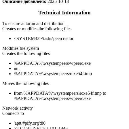
Описание добавлено:
2025-10-13
Technical Information
To ensure autorun and distribution
Creates or modifies the following files
<SYSTEM32>\tasks\peercreator
Modifies file system
Creates the following files
%APPDATA%\wsystempeers\wpeerc.exe
nul
%APPDATA%\wsystempeers\rcxe54f.tmp
Moves the following files
from %APPDATA%\wsystempeers\rcxe54f.tmp to
%APPDATA%\wsystempeers\wpeerc.exe
Network activity
Connects to
'ap#.#pify.org':80
'<LOCALNET>.3.101':1443