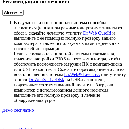
Рекомендации по лечению
В случае если операционная система способна
загрузиться (в штатном режиме или режиме защиты от
сбоев), скачайте лечащую утилиту
Dr.Web CureIt!
и
выполните с ее помощью полную проверку вашего
компьютера, а также используемых вами переносных
носителей информации.
Если загрузка операционной системы невозможна,
измените настройки BIOS вашего компьютера, чтобы
обеспечить возможность загрузки ПК с компакт-диска
или USB-накопителя. Скачайте образ аварийного диска
восстановления системы
Dr.Web® LiveDisk
или утилиту
записи
Dr.Web® LiveDisk
на USB-накопитель,
подготовьте соответствующий носитель. Загрузив
компьютер с использованием данного носителя,
выполните его полную проверку и лечение
обнаруженных угроз.
Демо бесплатно