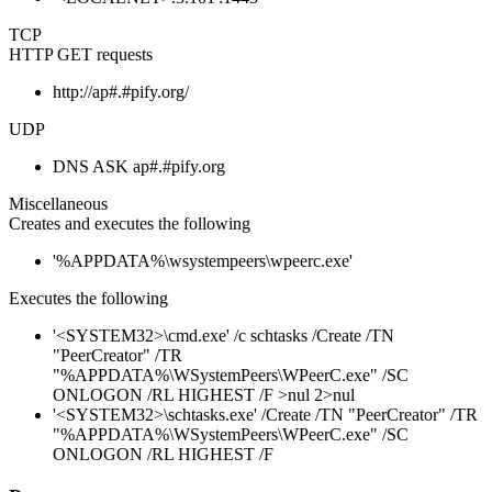
TCP
HTTP GET requests
http://ap#.#pify.org/
UDP
DNS ASK ap#.#pify.org
Miscellaneous
Creates and executes the following
'%APPDATA%\wsystempeers\wpeerc.exe'
Executes the following
'<SYSTEM32>\cmd.exe' /c schtasks /Create /TN
"PeerCreator" /TR
"%APPDATA%\WSystemPeers\WPeerC.exe" /SC
ONLOGON /RL HIGHEST /F >nul 2>nul
'<SYSTEM32>\schtasks.exe' /Create /TN "PeerCreator" /TR
"%APPDATA%\WSystemPeers\WPeerC.exe" /SC
ONLOGON /RL HIGHEST /F