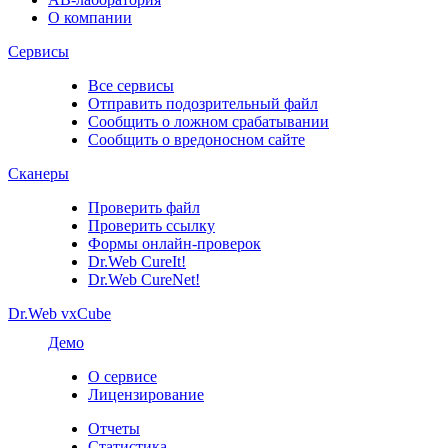
О компании
Сервисы
Все сервисы
Отправить подозрительный файл
Сообщить о ложном срабатывании
Сообщить о вредоносном сайте
Сканеры
Проверить файл
Проверить ссылку
Формы онлайн-проверок
Dr.Web CureIt!
Dr.Web CureNet!
Dr.Web vxCube
Демо
О сервисе
Лицензирование
Отчеты
Статистика