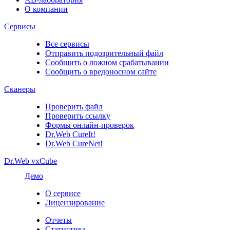
О компании
Сервисы
Все сервисы
Отправить подозрительный файл
Сообщить о ложном срабатывании
Сообщить о вредоносном сайте
Сканеры
Проверить файл
Проверить ссылку
Формы онлайн-проверок
Dr.Web CureIt!
Dr.Web CureNet!
Dr.Web vxCube
Демо
О сервисе
Лицензирование
Отчеты
Статистика