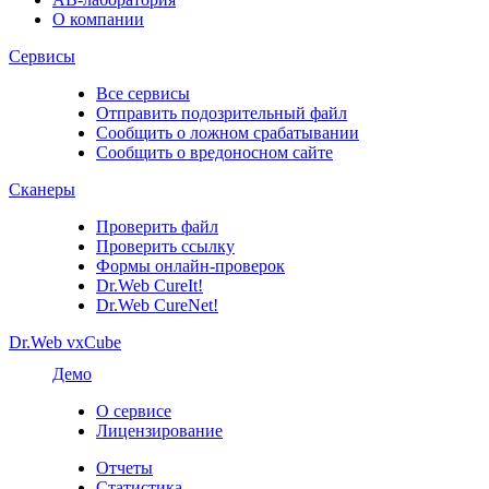
О компании
Сервисы
Все сервисы
Отправить подозрительный файл
Сообщить о ложном срабатывании
Сообщить о вредоносном сайте
Сканеры
Проверить файл
Проверить ссылку
Формы онлайн-проверок
Dr.Web CureIt!
Dr.Web CureNet!
Dr.Web vxCube
Демо
О сервисе
Лицензирование
Отчеты
Статистика