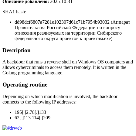
Описание добавлено:
2025-10-31
SHA1 hash:
dd98dcf6807a7281e102307d61c71b7954b93032 (Аппарат
Правительства Российской Федерации по вопросу
отнесения реализуемых на территории Сибирского
федерального округа проектов к проектам.exe)
Description
A backdoor that runs a reverse shell on Windows OS computers and
allows cybercriminals to access them remotely. It is written in the
Golang programming language.
Operating routine
Depending on which modification is involved, the backdoor
connects to the following IP addresses:
195[.]2.78[.]133
62[.]113.114[.]209