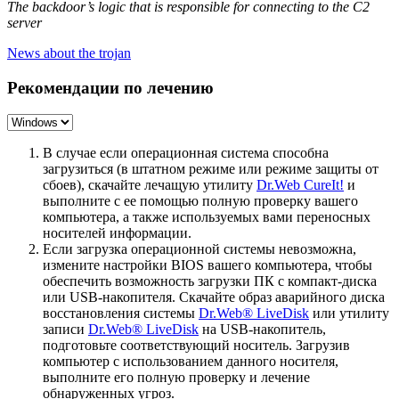
The backdoor’s logic that is responsible for connecting to the C2
server
News about the trojan
Рекомендации по лечению
В случае если операционная система способна
загрузиться (в штатном режиме или режиме защиты от
сбоев), скачайте лечащую утилиту
Dr.Web CureIt!
и
выполните с ее помощью полную проверку вашего
компьютера, а также используемых вами переносных
носителей информации.
Если загрузка операционной системы невозможна,
измените настройки BIOS вашего компьютера, чтобы
обеспечить возможность загрузки ПК с компакт-диска
или USB-накопителя. Скачайте образ аварийного диска
восстановления системы
Dr.Web® LiveDisk
или утилиту
записи
Dr.Web® LiveDisk
на USB-накопитель,
подготовьте соответствующий носитель. Загрузив
компьютер с использованием данного носителя,
выполните его полную проверку и лечение
обнаруженных угроз.