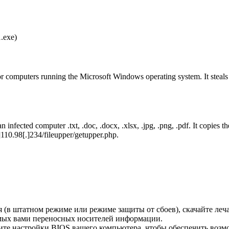
.exe)
 computers running the Microsoft Windows operating system. It steals 
 an infected computer
.txt
,
.doc
,
.docx
,
.xlsx
,
.jpg
,
.png
,
.pdf
. It copies t
]110.98[.]234/fileupper/getupper.php
.
ся (в штатном режиме или режиме защиты от сбоев), скачайте л
емых вами переносных носителей информации.
ите настройки BIOS вашего компьютера, чтобы обеспечить возм