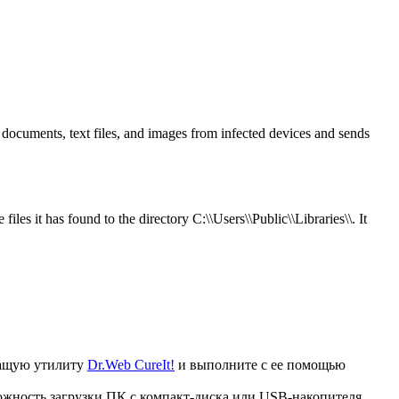
documents, text files, and images from infected devices and sends
he files it has found to the directory
C:\\Users\\Public\\Libraries\\
. It
ечащую утилиту
Dr.Web CureIt!
и выполните с ее помощью
ожность загрузки ПК с компакт-диска или USB-накопителя.