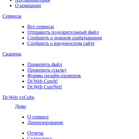
О компании
Сервисы
Все сервисы
Отправить подозрительный файл
Сообщить о ложном срабатывании
Сообщить о вредоносном сайте
Сканеры
Проверить файл
Проверить ссылку
Формы онлайн-проверок
Dr.Web CureIt!
Dr.Web CureNet!
Dr.Web vxCube
Демо
О сервисе
Лицензирование
Отчеты
Статистика