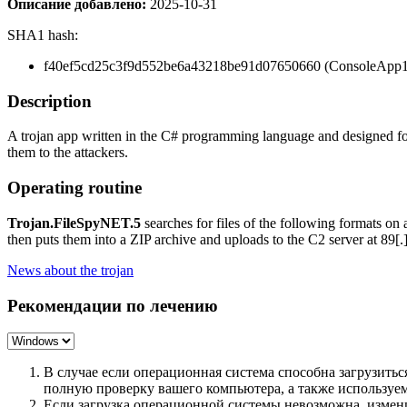
Описание добавлено:
2025-10-31
SHA1 hash:
f40ef5cd25c3f9d552be6a43218be91d07650660 (ConsoleApp1
Description
A trojan app written in the C# programming language and designed for
them to the attackers.
Operating routine
Trojan.FileSpyNET.5
searches for files of the following formats on
then puts them into a ZIP archive and uploads to the C2 server at
89[.
News about the trojan
Рекомендации по лечению
В случае если операционная система способна загрузить
полную проверку вашего компьютера, а также использу
Если загрузка операционной системы невозможна, измен