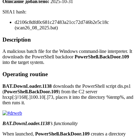
Описание добавлено:
2025-10-31
SHA1 hash:
d2106c8dfd0c681c27483a21cc72d746b2e5c18c
(scan26_08_2025.bat)
Description
A malicious batch file for the Windows command-line interpreter. It
downloads the PowerShell backdoor
PowerShell.BackDoor.109
into the target system.
Operating routine
BAT.DownLoader.1138
downloads the PowerShell script
dis.ps1
(
PowerShell.BackDoor.109
) from the C2 server
hxxp[:]//168[.]100.10[.]73
, places it into the directory
%temp%
, and
then runs it.
BAT.DownLoader.1138
’s functionality
When launched,
PowerShell.BackDoor.109
creates a directory