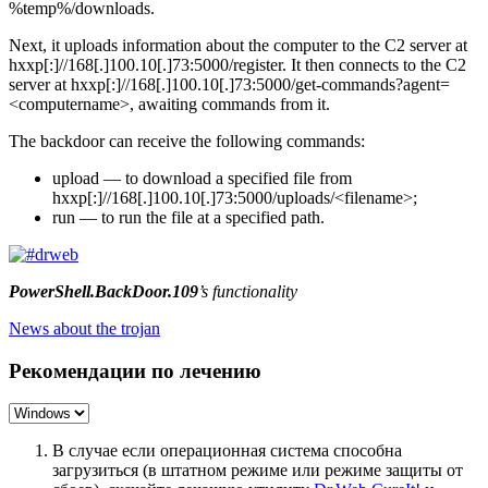
%temp%/downloads
.
Next, it uploads information about the computer to the C2 server at
hxxp[:]//168[.]100.10[.]73:5000/register
. It then connects to the C2
server at
hxxp[:]//168[.]100.10[.]73:5000/get-commands?agent=
<computername>
, awaiting commands from it.
The backdoor can receive the following commands:
upload
— to download a specified file from
hxxp[:]//168[.]100.10[.]73:5000/uploads/<filename>
;
run
— to run the file at a specified path.
PowerShell.BackDoor.109
’s functionality
News about the trojan
Рекомендации по лечению
В случае если операционная система способна
загрузиться (в штатном режиме или режиме защиты от