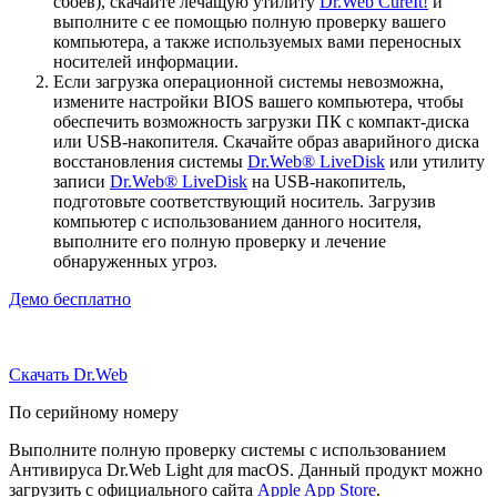
сбоев), скачайте лечащую утилиту
Dr.Web CureIt!
и
выполните с ее помощью полную проверку вашего
компьютера, а также используемых вами переносных
носителей информации.
Если загрузка операционной системы невозможна,
измените настройки BIOS вашего компьютера, чтобы
обеспечить возможность загрузки ПК с компакт-диска
или USB-накопителя. Скачайте образ аварийного диска
восстановления системы
Dr.Web® LiveDisk
или утилиту
записи
Dr.Web® LiveDisk
на USB-накопитель,
подготовьте соответствующий носитель. Загрузив
компьютер с использованием данного носителя,
выполните его полную проверку и лечение
обнаруженных угроз.
Демо бесплатно
Скачать Dr.Web
По серийному номеру
Выполните полную проверку системы с использованием
Антивируса Dr.Web Light для macOS. Данный продукт можно
загрузить с официального сайта
Apple App Store
.