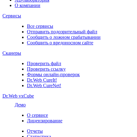
О компании
Сервисы
Все сервисы
Отправить подозрительный файл
Сообщить о ложном срабатывании
Сообщить о вредоносном сайте
Сканеры
Проверить файл
Проверить ссылку
Формы онлайн-проверок
Dr.Web CureIt!
Dr.Web CureNet!
Dr.Web vxCube
Демо
О сервисе
Лицензирование
Отчеты
Статистика