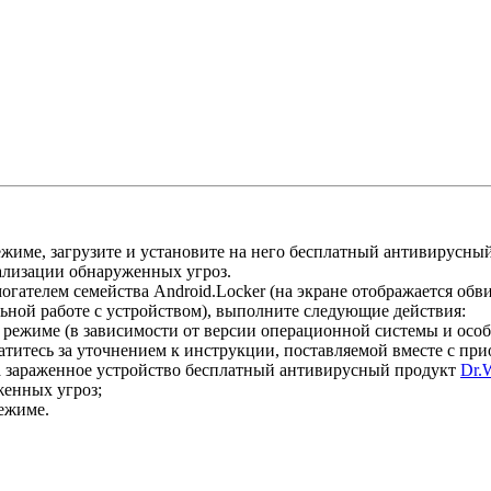
жиме, загрузите и установите на него бесплатный антивирусны
ализации обнаруженных угроз.
гателем семейства Android.Locker (на экране отображается об
ной работе с устройством), выполните следующие действия:
 режиме (в зависимости от версии операционной системы и осо
титесь за уточнением к инструкции, поставляемой вместе с пр
а зараженное устройство бесплатный антивирусный продукт
Dr.
енных угроз;
ежиме.