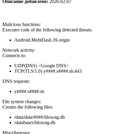
Описание добавлено:
2026-02-07
Malicious functions:
Executes code of the following detected threats:
Android.MobiDash.39.origin
Network activity:
Connects to:
UDP(DNS) <Google DNS>
TCP(TLS/1.0) y####.s####.sh:443
DNS requests:
y####.s####.sh
File system changes:
Creates the following files:
/data/data/####/fdoxotg.db
/databases/fdoxotg.db
Miscellaneous: