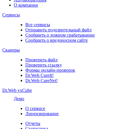
О компании
Сервисы
Все сервисы
Отправить подозрительный файл
Сообщить о ложном срабатывании
Сообщить о вредоносном сайте
Сканеры
Проверить файл
Проверить ссылку
Формы онлайн-проверок
Dr.Web CureIt!
Dr.Web CureNet!
Dr.Web vxCube
Демо
О сервисе
Лицензирование
Отчеты
Статистика