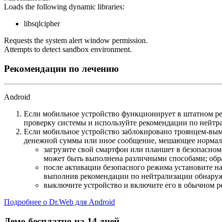
Loads the following dynamic libraries:
libsqlcipher
Requests the system alert window permission.
Attempts to detect sandbox environment.
Рекомендации по лечению
Android
Если мобильное устройство функционирует в штатном ре
проверку системы и используйте рекомендации по нейтр
Если мобильное устройство заблокировано троянцем-вымо
денежной суммы или иное сообщение, мешающее нормаль
загрузите свой смартфон или планшет в безопасном
может быть выполнена различными способами; обра
после активации безопасного режима установите н
выполнив рекомендации по нейтрализации обнаруж
выключите устройство и включите его в обычном р
Подробнее о Dr.Web для Android
Демо бесплатно на 14 дней